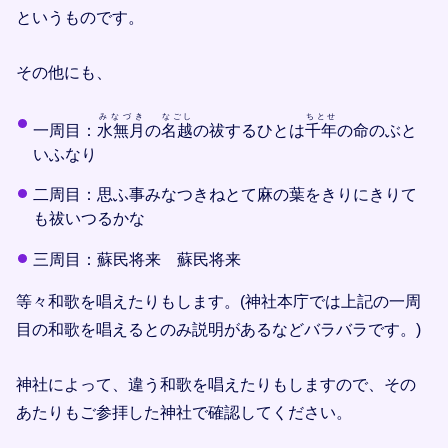
というものです。
その他にも、
みなづき
なごし
ちとせ
一周目：
水無月
の
名越
の祓するひとは
千年
の命のぶと
いふなり
二周目：思ふ事みなつきねとて麻の葉をきりにきりて
も祓いつるかな
三周目：蘇民将来 蘇民将来
等々和歌を唱えたりもします。(神社本庁では上記の一周
目の和歌を唱えるとのみ説明があるなどバラバラです。)
神社によって、違う和歌を唱えたりもしますので、その
あたりもご参拝した神社で確認してください。