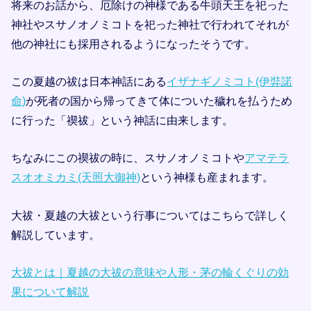
将来のお話から、厄除けの神様である牛頭天王を祀った
神社やスサノオノミコトを祀った神社で行われてそれが
他の神社にも採用されるようになったそうです。
この夏越の祓は日本神話にある
イザナギノミコト(伊弉諾
命)
が死者の国から帰ってきて体についた穢れを払うため
に行った「禊祓」という神話に由来します。
ちなみにこの禊祓の時に、スサノオノミコトや
アマテラ
スオオミカミ(天照大御神)
という神様も産まれます。
大祓・夏越の大祓という行事についてはこちらで詳しく
解説しています。
大祓とは｜夏越の大祓の意味や人形・茅の輪くぐりの効
果について解説