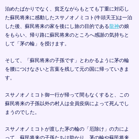
泊めたばかりでなく、貧乏ながらもとても丁重に対応し
た蘇民将来に感動したスサノオノミコト(牛頭天王)は一泊
した後、蘇民将来の家を後にし旅の目的である
龍神
の娘
をもらい、帰り路に蘇民将来のところへ感謝の気持ちと
して「茅の輪」を授けます。
そして、「蘇民将来の子孫です」とわかるように茅の輪
を腰につけなさいと言葉を残して元の国に帰っていきま
す。
スサノオノミコト御一行が帰って間もなくすると、この
蘇民将来の子孫以外の村人は全員疫病によって死んでし
まうのでした。
スサノオノミコトが渡した茅の輪の「厄除け」の力によ
って、蘇民将来の子孫たちは助かり、茅の輪や蘇民将来