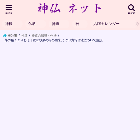
menu
search
神様
仏教
神道
暦
六曜カレンダー
HOME
神道
神道の知識・作法
茅の輪くぐりとは｜意味や茅の輪の由来,くぐり方等作法について解説