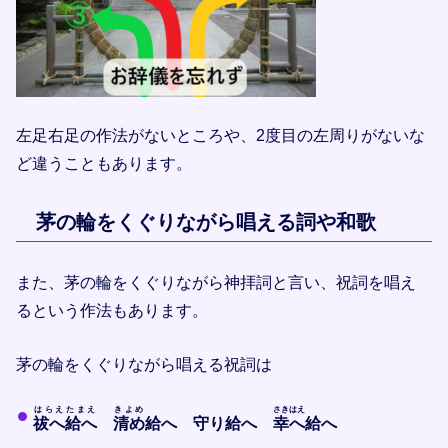
左足右足の作法がないところや、2度目の左周りがないな
ど違うこともあります。
茅の輪をくぐりながら唱える詞や和歌
また、茅の輪をくぐりながら神拝詞と言い、祝詞を唱え
るという作法もあります。
茅の輪をくぐりながら唱える祝詞は
はらえ
たまえ
きよめ
さきはえ
祓へ
給へ
清め
給へ 守り給へ
幸へ
給へ