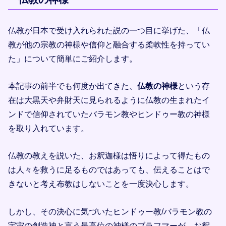
仏教が日本で受け入れられた説の一つ目に挙げた、「仏
教が他の宗教の神様や信仰と融合する柔軟性を持ってい
た」について簡単にご紹介します。
本記事の前半でも何度か出てきた、
仏教の神様
という存
在は大黒天や弁財天に見られるように仏教の生まれたイ
ンドで信仰されていたバラモン教やヒンドゥー教の神様
を取り入れています。
仏教の教えを説いた、お釈迦様は悟りによって得たもの
は人々を救うに足るものではあっても、伝えることはで
きないと考え布教はしないことを一度決心します。
しかし、その決心に気づいたヒンドゥー教/バラモン教の
宇宙の創造神と言う最高位の神様のブラフマーが、お釈