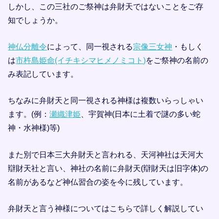
しかし、この三社のご祭神は弁財天ではないことをご存
知でしょうか。
神仏分離令
によって、同一視される
宗像三女神
・もしく
は
市杵島姫命(イチキシマヒメノミコト)
をご祭神の名前の
み表記しています。
ちなみに弁財天と同一視される神様は複数いらっしゃい
ます。(例：
瀬織津姫
、宇賀神(日本に土着で謎の多い蛇
神・水神様)等)
また別で日本三大弁財天と言われる、天河神社は天河大
辯財天社と言い、神社の名前に弁財天(辯財天は旧字体)の
名前があるなど神仏習合の姿を今に残しています。
弁財天と言う神様についてはこちらで詳しく解説してい