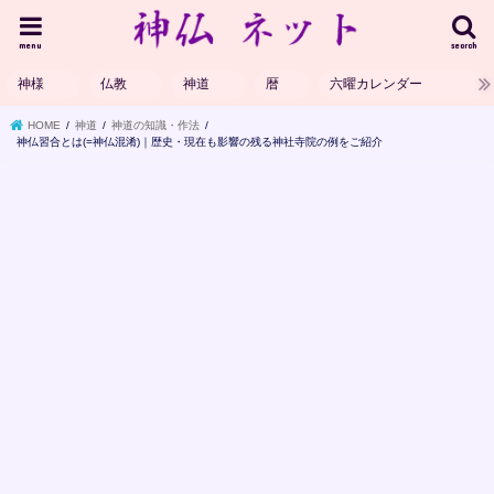
menu
search
神様
仏教
神道
暦
六曜カレンダー
HOME
神道
神道の知識・作法
神仏習合とは(=神仏混淆)｜歴史・現在も影響の残る神社寺院の例をご紹介