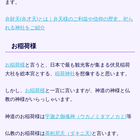
ます。
弁財天(弁才天)とは｜弁天様のご利益や信仰の歴史、祀ら
れる神社をご紹介
お稲荷様
お稲荷様
と言うと、日本で最も観光客が集まる伏見稲荷
大社を総本宮とする、
稲荷神社
を想像すると思います。
しかし、
お稲荷様
と一言に言いますが、神道の神様と仏
教の神様がいらっしゃいます。
神道のお稲荷様は
宇迦之御魂神（ウカノミタマノカミ)
等
仏教のお稲荷様は
荼枳尼天（ダキニ天)
と言います。