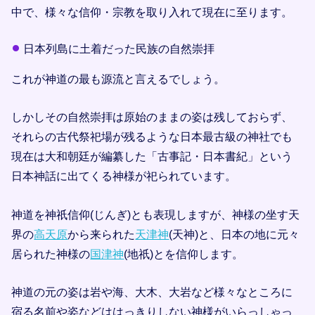
中で、様々な信仰・宗教を取り入れて現在に至ります。
日本列島に土着だった民族の自然崇拝
これが神道の最も源流と言えるでしょう。
しかしその自然崇拝は原始のままの姿は残しておらず、
それらの古代祭祀場が残るような日本最古級の神社でも
現在は大和朝廷が編纂した「古事記・日本書紀」という
日本神話に出てくる神様が祀られています。
神道を神祇信仰(じんぎ)とも表現しますが、神様の坐す天
界の
高天原
から来られた
天津神
(天神)と、日本の地に元々
居られた神様の
国津神
(地祇)とを信仰します。
神道の元の姿は岩や海、大木、大岩など様々なところに
宿る名前や姿などははっきりしない神様がいらっしゃっ