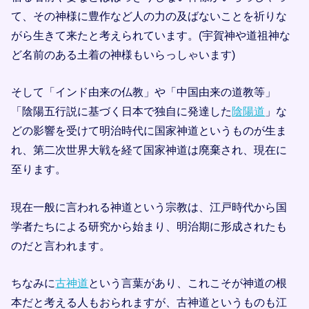
て、その神様に豊作など人の力の及ばないことを祈りな
がら生きて来たと考えられています。(宇賀神や道祖神な
ど名前のある土着の神様もいらっしゃいます)
そして「インド由来の仏教」や「中国由来の道教等」
「陰陽五行説に基づく日本で独自に発達した
陰陽道
」な
どの影響を受けて明治時代に国家神道というものが生ま
れ、第二次世界大戦を経て国家神道は廃棄され、現在に
至ります。
現在一般に言われる神道という宗教は、江戸時代から国
学者たちによる研究から始まり、明治期に形成されたも
のだと言われます。
ちなみに
古神道
という言葉があり、これこそが神道の根
本だと考える人もおられますが、古神道というものも江