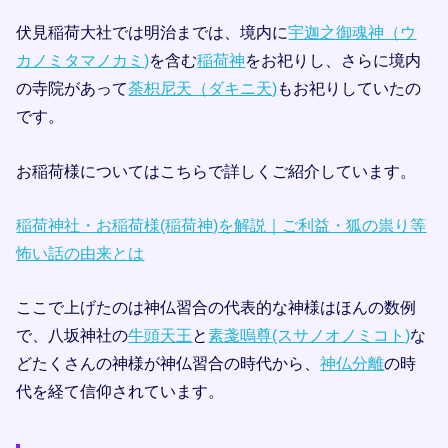
伏見稲荷大社では明治までは、境内に
宇迦之御魂神（ウ
カノミタマノカミ)
を含む
稲荷神
をお祀りし、さらに境内
の寺院があって
荼枳尼天（ダキニ天)
もお祀りしていたの
です。
お稲荷様についてはこちらで詳しくご紹介しています。
稲荷神社・お稲荷様(稲荷神)を解説｜ご利益・狐の祟り等
怖い話の由来とは
ここで上げたのは神仏習合の代表的な神様はほんの数例
で、八坂神社の
牛頭天王
と
素戔嗚尊(スサノオノミコト)
な
どたくさんの神様が神仏習合の時代から、
神仏分離
の時
代を経て信仰されています。