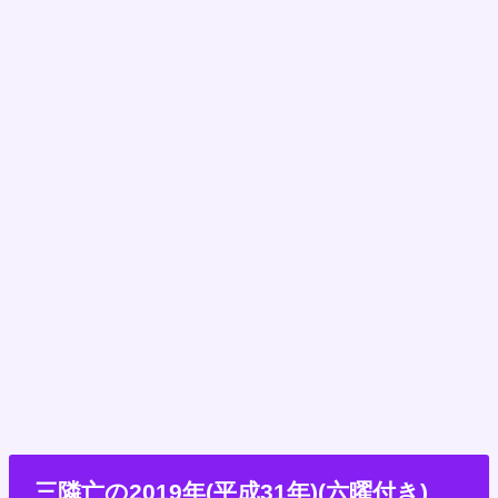
14日
26日
2月
先負
仏滅
12日
24日
3月
先勝
先負
9日
21日
4月
先勝
先勝
3日
8日
友引
先勝
5月
20日
先勝
1日
16日
先勝
仏滅
6月
28日
赤口
三隣亡の2019年(平成31年)(六曜付き)