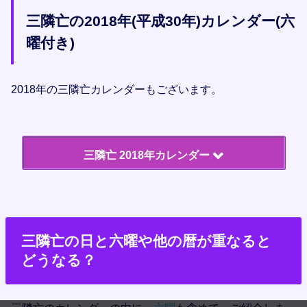
赤口
先負
三隣亡の2018年(平成30年)カレンダー(六
12月
19日
31日
曜付き)
先負
大安
2018年の三隣亡カレンダーもございます。
三隣亡 2018年カレンダー
14日
26日
1月
友引
先負
三隣亡の日と六曜や他の暦が重なると
12日
24日
2月
どうなる？
友引
先負
11日
23日
3月