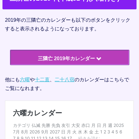
14日
26日
7月
仏滅
大安
2019年の三隣亡のカレンダーも以下のボタンをクリック
12日
24日
すると表示されるようになっております。
8月
仏滅
赤口
5日
8日
赤口
先負
三隣亡 2019年カレンダー
9月
20日
大安
他にも
六曜
や
十二直
、
二十八宿
のカレンダーはこちらで
9日
21日
1月
先負
先負
ご覧になれます。
2日
18日
大安
仏滅
2日
7日
10月
先負
先負
30日
2月
仏滅
19日
先負
16日
28日
11月
大安
大安