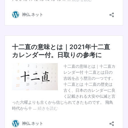
3日
6日
先負
赤口
13日
25日
12月
3月
友引
先負
18日
30日
先勝
先勝
15日
27日
4月
先勝
先勝
14日
26日
5月
先勝
先勝
10日
22日
6月
赤口
赤口
4日
8日
先勝
大安
7月
20日
大安