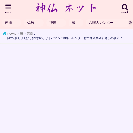
menu
search
神様
仏教
神道
暦
六曜カレンダー
HOME
暦
選日
三隣亡(さんりんぼう)の意味とは｜2021/2010年カレンダー付で地鎮祭や引越しの参考に