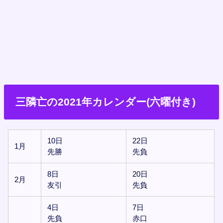
三隣亡の2021年カレンダー(六曜付き)
10日
22日
1月
先勝
先負
8日
20日
2月
友引
先負
4日
7日
先負
赤口