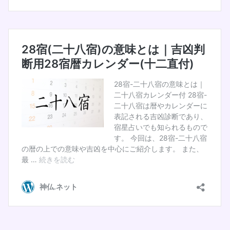
1日
18日
先勝
赤口
8月
30日
友引
14日
26日
9月
大安
大安
12日
24日
10月
仏滅
仏滅
5日
10日
赤口
大安
11月
22日
大安
4日
7日