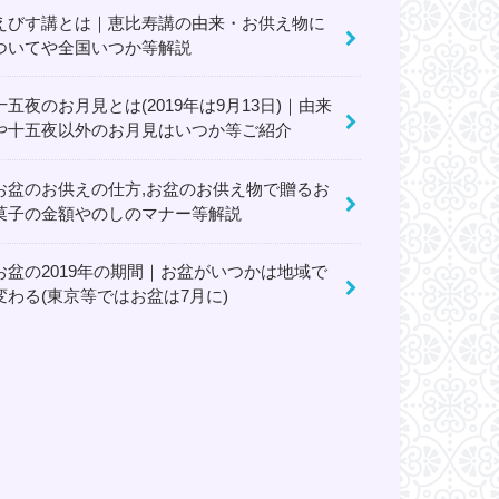
えびす講とは｜恵比寿講の由来・お供え物に
ついてや全国いつか等解説
十五夜のお月見とは(2019年は9月13日)｜由来
や十五夜以外のお月見はいつか等ご紹介
お盆のお供えの仕方,お盆のお供え物で贈るお
菓子の金額やのしのマナー等解説
お盆の2019年の期間｜お盆がいつかは地域で
変わる(東京等ではお盆は7月に)