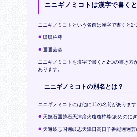
ニニギノミコトは漢字で書く
ニニギノミコトという名前は漢字で書くと2
瓊瓊杵尊
邇邇芸命
ニニギノミコトを漢字で書くと2つの書き方
あります。
ニニギノミコトの別名とは？
ニニギノミコトには他に11の名前があります
天饒石国饒石天津彦火瓊瓊杵尊(あめのに
天邇岐志国邇岐志天津日高日子番能邇邇芸