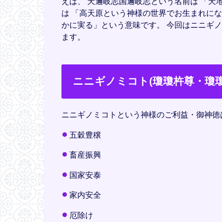
えば、 天邇岐志国邇岐志という名前は 「天
は 「高天原という神様の世界でお生まれにな
かに実る」という意味です。 今回はニニギ
ます。
ニニギノミコト(瓊瓊杵尊・瓊
ニニギノミコトという神様のご利益・御神徳
五穀豊穣
畜産振興
国家安泰
家内安全
厄除け