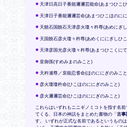
天津日高日子番能邇邇芸能命(あまつひこひ
天津日子番能邇邇芸命(あまつひこほのにに
天饒石国饒石天津彦火瓊々杵尊(あめにぎ
天国饒石彦火瓊々杵尊(あめくににぎしひこ
天津彦国光彦火瓊々杵尊(あまつひこくにて
皇御孫(すめみまのみこと)
天杵瀬尊／裒能忍耆命(ほのににぎのみこと
彦火瓊瓊杵命(ひこほのににぎのみこと)
彦火邇邇芸命(ひこほのににぎのみこと)
これらはいずれもニニギノミコトを指す名前
てくる、日本の神話をまとめた書物の「
古事
す。 いずれが正式な名前であるというものは