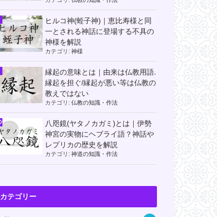
ヒルコ神(蛭子神)｜恵比寿様と同
一とされる神話に登場する不具の
神様を解説
カテゴリ:
神様
縁起の意味とは｜由来は仏教用語.
縁起を担ぐ/縁起が悪い等は仏教の
教えではない
カテゴリ:
仏教の知識・作法
八咫鏡(ヤタノカガミ)とは｜伊勢
神宮の実物にヘブライ語？神話や
レプリカの歴史を解説
カテゴリ:
神道の知識・作法
カテゴリー