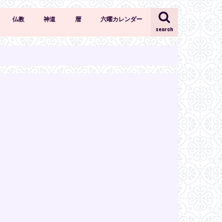
仏教
神道
暦
六曜カレンダー
search
仏教の知識・作法
天部
仏像
神道の知識・作法
神社
六曜
選日
年中行事
二十四節気