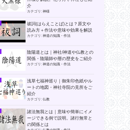
介
カテゴリ:
神様
祓詞(はらえことば)とは？原文や
読み方＋作法や意味や効果を解説
カテゴリ:
神道の知識・作法
陰陽道とは｜神社/神道や仏教との
関係・陰陽師や暦の歴史をご紹介
カテゴリ:
神道の知識・作法
浅草七福神巡り｜御朱印色紙やル
ートの地図・神社寺院の見所をご
紹介
カテゴリ:
仏教
諸法無我とは｜意味や簡単にイメ
ージできる例で説明。諸行無常と
の関係とは
カテゴリ:
仏教の知識・作法