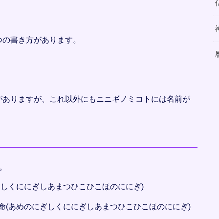
と
つの書き方があります。
がありますが、これ以外にもニニギノミコトには名前が
。
ぎしくににぎしあまつひこひこほのににぎ)
命(あめのにぎしくににぎしあまつひこひこほのににぎ)