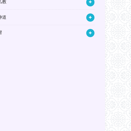
仏教
神道
暦