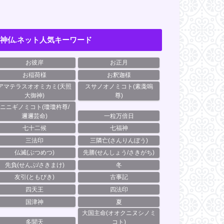
神仏.ネット人気キーワード
お彼岸
お正月
お稲荷様
お釈迦様
アマテラスオオミカミ(天照
スサノオノミコト(素戔嗚
大御神)
尊)
ニニギノミコト(瓊瓊杵尊/
邇邇芸命)
一粒万倍日
七十二候
七福神
三法印
三隣亡(さんりんぼう)
仏滅(ぶつめつ)
先勝(せんしょう/さきがち)
先負(せんぶ/さきまけ)
冬
友引(ともびき)
古事記
四天王
四法印
国津神
夏
大国主命(オオクニヌシノミ
多聞天
コト)