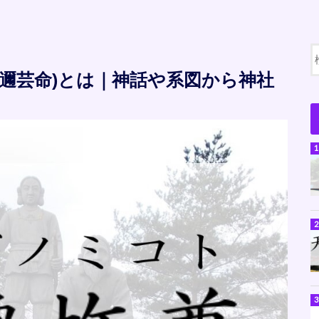
邇邇芸命)とは｜神話や系図から神社