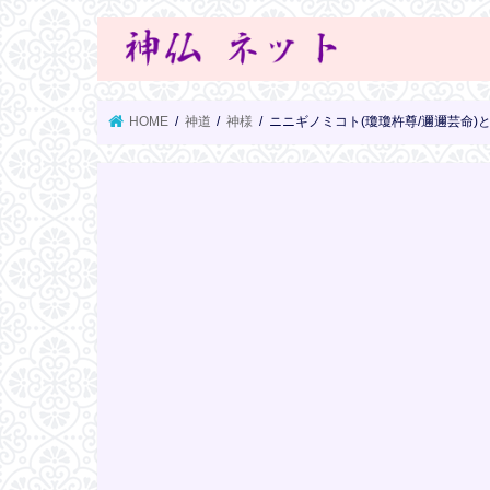
HOME
神道
神様
ニニギノミコト(瓊瓊杵尊/邇邇芸命