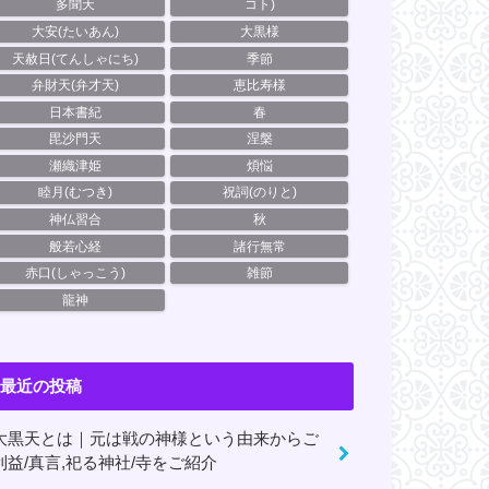
多聞天
コト)
大安(たいあん)
大黒様
天赦日(てんしゃにち)
季節
弁財天(弁才天)
恵比寿様
日本書紀
春
毘沙門天
涅槃
瀬織津姫
煩悩
睦月(むつき)
祝詞(のりと)
神仏習合
秋
般若心経
諸行無常
赤口(しゃっこう)
雑節
龍神
最近の投稿
大黒天とは｜元は戦の神様という由来からご
利益/真言,祀る神社/寺をご紹介