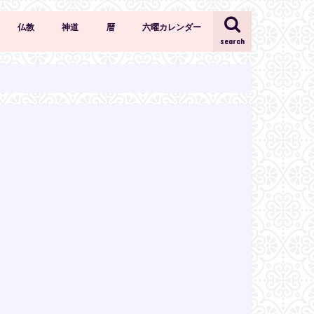
仏教
神道
暦
六曜カレンダー
search
仏教の知識・作法
天部
仏像
神道の知識・作法
神社
六曜
選日
年中行事
二十四節気