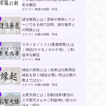
史を解説
カテゴリ:
神道の知識・作法
諸法無我とは｜意味や簡単にイメ
ージできる例で説明。諸行無常と
の関係とは
カテゴリ:
仏教の知識・作法
スサノオノミコト(素戔嗚尊)とは
｜神話(ヤマタノオロチ等)、ご利
益等を解説
カテゴリ:
神様
縁起の意味とは｜由来は仏教用語.
縁起を担ぐ/縁起が悪い等は仏教の
教えではない
カテゴリ:
仏教の知識・作法
お聖天様とは｜生駒/浅草/妻沼の
三大聖天さんやご利益/怖い祟りの
話をご紹介