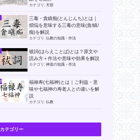
カテゴリ:
天部
三毒・貪瞋痴(とんじんち)とは｜
煩悩を意味する三毒の意味(貪/瞋/
痴)を解説
カテゴリ:
仏教の知識・作法
祓詞(はらえことば)とは？原文や
読み方＋作法や意味や効果を解説
カテゴリ:
神道の知識・作法
福禄寿(七福神)とは｜ご利益・意
味や七福神の寿老人との違いを解
説
カテゴリ:
仏教
カテゴリー