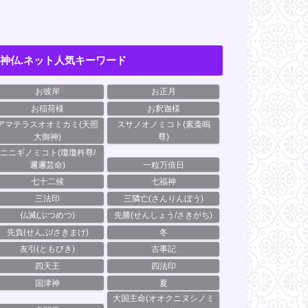
神仏.ネット人気キーワード
お彼岸
お正月
お稲荷様
お釈迦様
アマテラスオオミカミ(天照
スサノオノミコト(素戔嗚
大御神)
尊)
ニニギノミコト(瓊瓊杵尊/
邇邇芸命)
一粒万倍日
七十二候
七福神
三法印
三隣亡(さんりんぼう)
仏滅(ぶつめつ)
先勝(せんしょう/さきがち)
先負(せんぶ/さきまけ)
冬
友引(ともびき)
古事記
四天王
四法印
国津神
夏
大国主命(オオクニヌシノミ