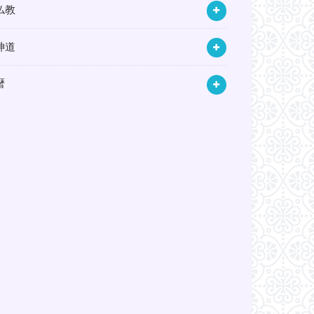
仏教
神道
暦