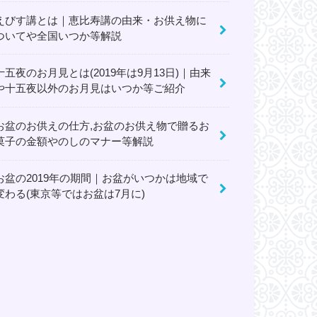
えびす講とは｜恵比寿講の由来・お供え物に
ついてや全国いつか等解説
十五夜のお月見とは(2019年は9月13日)｜由来
や十五夜以外のお月見はいつか等ご紹介
お盆のお供えの仕方,お盆のお供え物で贈るお
菓子の金額やのしのマナー等解説
お盆の2019年の期間｜お盆がいつかは地域で
変わる(東京等ではお盆は7月に)