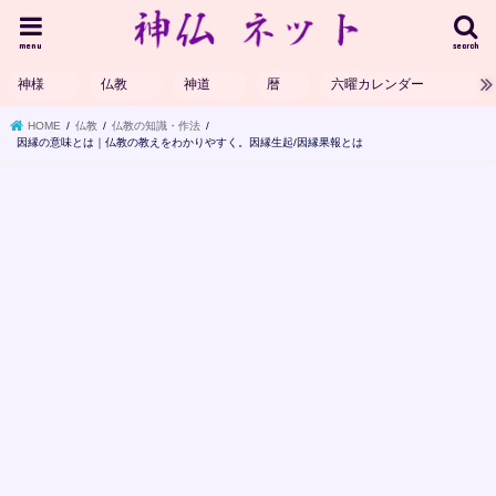
menu
search
神様
仏教
神道
暦
六曜カレンダー
HOME
仏教
仏教の知識・作法
因縁の意味とは｜仏教の教えをわかりやすく。因縁生起/因縁果報とは