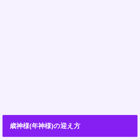
歳神様(年神様)の迎え方