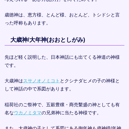
歳徳神は、恵方様、とんど様、おとんど、トシドシと言
った呼称もあります。
大歳神/大年神(おおとしがみ)
先ほど軽く説明した、日本神話にも出てくる神道の神様
です。
大歳神は
スサノオノミコト
とクシナダヒメの子の神様と
して神話の中で系図があります。
稲荷社のご祭神で、五穀豊穣・商売繫盛の神としても有
名な
ウカノミタマ
の兄弟神に当たる神様です。
また、大歳神の子として系図にある御年神も歳神様(年神