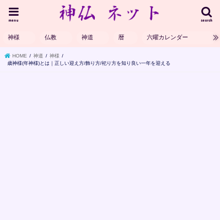
menu
search
神様
仏教
神道
暦
六曜カレンダー
HOME
神道
神様
歳神様(年神様)とは｜正しい迎え方/飾り方/祀り方を知り良い一年を迎える