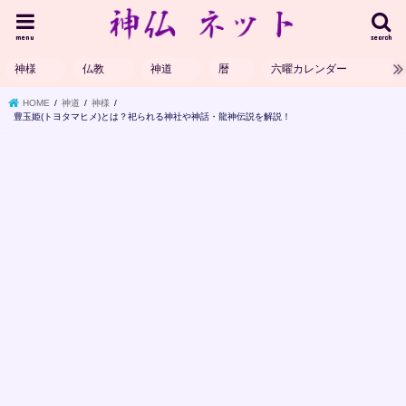
menu
search
神様
仏教
神道
暦
六曜カレンダー
HOME
神道
神様
豊玉姫(トヨタマヒメ)とは？祀られる神社や神話・龍神伝説を解説！