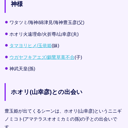
神様
ワタツミ/海神/綿津見/海神豊玉彦(父)
ホオリ火遠理命/火折尊/山幸彦(夫)
タマヨリヒメ/玉依姫
(妹)
ウガヤフキアエズ/鸕鶿草葺不合
(子)
神武天皇(孫)
ホオリ(山幸彦)との出会い
豊玉姫が出てくるシーンは、ホオリ(山幸彦)というニニギ
ノミコト(アマテラスオオミカミの孫)の子との出会いで
す。