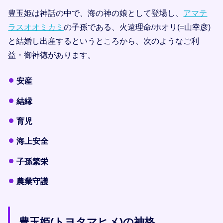
豊玉姫は神話の中で、海の神の娘として登場し、
アマテ
ラスオオミカミ
の子孫である、火遠理命/ホオリ(=山幸彦)
と結婚し出産するというところから、次のようなご利
益・御神徳があります。
安産
結縁
育児
海上安全
子孫繁栄
農業守護
豊玉姫(トヨタマヒメ)の神格