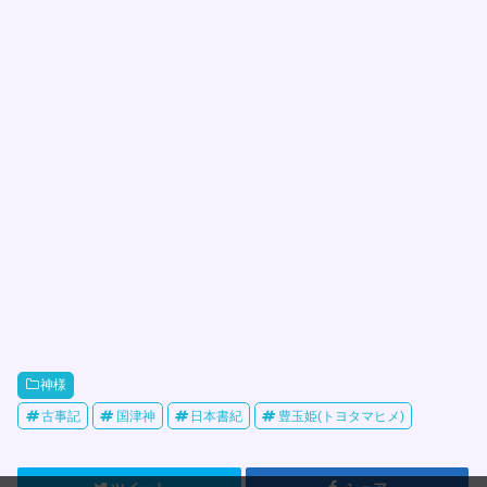
神様
古事記
国津神
日本書紀
豊玉姫(トヨタマヒメ)