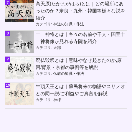
高天原(たかまがはら)とは｜どの場所にあ
ったのか？奈良・九州・韓国等様々な説を
紹介
カテゴリ:
神道の知識・作法
十二神将とは｜各々の名前や干支・国宝十
二神将像が見れる寺院を紹介
カテゴリ:
天部
廃仏毀釈とは｜意味やなぜ起きたのか,原
因/背景・京都の事例等を解説
カテゴリ:
仏教の知識・作法
牛頭天王とは｜蘇民将来の物語やスサノオ
との同一説/ご利益やご真言を解説
カテゴリ:
神様