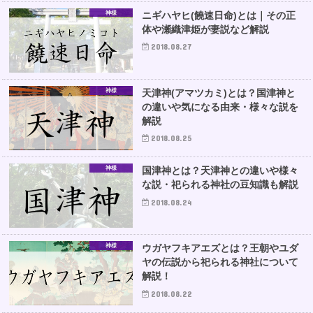
神様
ニギハヤヒ(饒速日命)とは｜その正
体や瀬織津姫が妻説など解説
2018.08.27
神様
天津神(アマツカミ)とは？国津神と
の違いや気になる由来・様々な説を
解説
2018.08.25
神様
国津神とは？天津神との違いや様々
な説・祀られる神社の豆知識も解説
2018.08.24
神様
ウガヤフキアエズとは？王朝やユダ
ヤの伝説から祀られる神社について
解説！
2018.08.22