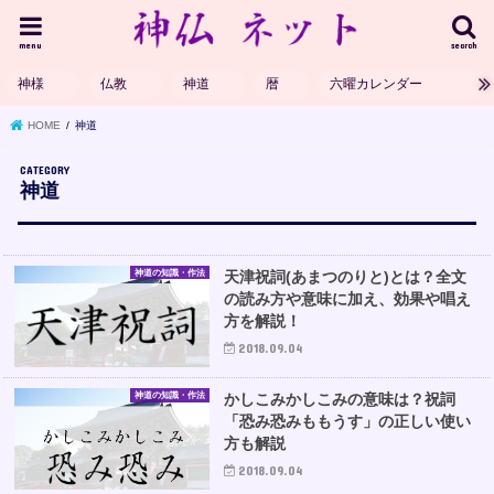
menu
search
神様
仏教
神道
暦
六曜カレンダー
HOME
神道
神道
神道の知識・作法
天津祝詞(あまつのりと)とは？全文
の読み方や意味に加え、効果や唱え
方を解説！
2018.09.04
神道の知識・作法
かしこみかしこみの意味は？祝詞
「恐み恐みももうす」の正しい使い
方も解説
2018.09.04