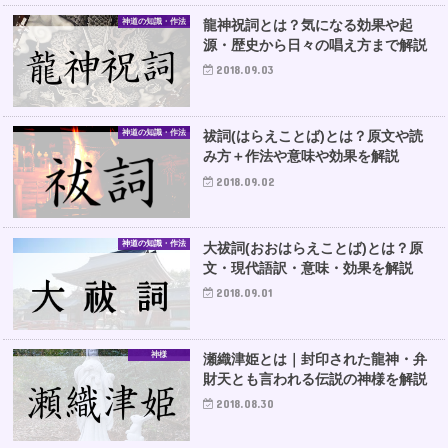
神道の知識・作法
龍神祝詞とは？気になる効果や起
源・歴史から日々の唱え方まで解説
2018.09.03
神道の知識・作法
祓詞(はらえことば)とは？原文や読
み方＋作法や意味や効果を解説
2018.09.02
神道の知識・作法
大祓詞(おおはらえことば)とは？原
文・現代語訳・意味・効果を解説
2018.09.01
神様
瀬織津姫とは｜封印された龍神・弁
財天とも言われる伝説の神様を解説
2018.08.30