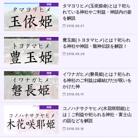
神様
タマヨリヒメ(玉依姫命)とは？祀ら
れている神社やご利益・神話内の姿
を解説
2018.08.21
神様
豊玉姫(トヨタマヒメ)とは？祀られ
る神社や神話・龍神伝説を解説！
2018.08.20
神様
イワナガヒメ(磐長姫)とは？祀られ
る神社のご利益は縁結びだが呪いを
かけた神
2018.08.19
神様
コノハナサクヤヒメ(木花咲耶姫)と
は｜ご利益や祀られる神社・富士山
の話などを解説
2018.08.18