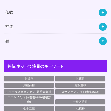
仏教
神道
暦
神仏.ネットで注目のキーワード
お彼岸
お正月
お稲荷様
お釈迦様
アマテラスオオミカミ(天照大御神)
スサノオノミコト(素戔嗚尊)
ニニギノミコト(瓊瓊杵尊/邇邇芸
命)
一粒万倍日
七十二候
七福神