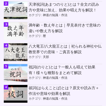
天津祝詞(あまつのりと)とは？全文の読み
方や意味に加え、効果や唱え方を解説！
カテゴリ:
神道の知識・作法
満年齢・数え年とは｜早見表付きで意味の
違いや数え方を解説
カテゴリ:
暦
八大竜王/八大龍王とは｜祀られる神社や仏
教世界での意味・ご真言を解説
カテゴリ:
天部
祝詞(のりと)とは？一般人も唱えて効果
有！様々な種類をまとめて解説
カテゴリ:
神道の知識・作法
祓詞(はらえことば)とは？原文や読み方＋
作法や意味や効果を解説
カテゴリ:
神道の知識・作法