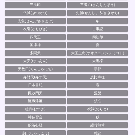
三法印
三隣亡(さんりんぼう)
仏滅(ぶつめつ)
先勝(せんしょう/さきがち)
先負(せんぶ/さきまけ)
冬
友引(ともびき)
古事記
四天王
四法印
国津神
夏
多聞天
大国主命(オオクニヌシノミコト)
大安(たいあん)
大黒様
天赦日(てんしゃにち)
季節
弁財天(弁才天)
恵比寿様
日本書紀
春
毘沙門天
涅槃
瀬織津姫
煩悩
睦月(むつき)
祝詞(のりと)
神仏習合
秋
般若心経
諸行無常
赤口(しゃっこう)
雑節