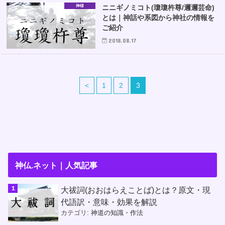
神様
ニニギノミコト(瓊瓊杵尊/邇邇芸命)
とは｜神話や系図から神社の情報を
ご紹介
2018.08.17
<
1
2
3
神仏.ネット｜人気記事
大祓詞(おおはらえことば)とは？原文・現
代語訳・意味・効果を解説
カテゴリ:
神道の知識・作法