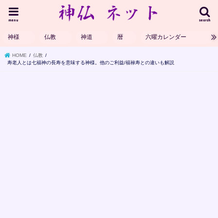
menu
search
神様
仏教
神道
暦
六曜カレンダー
HOME
仏教
寿老人とは七福神の長寿を意味する神様。他のご利益/福禄寿との違いも解説