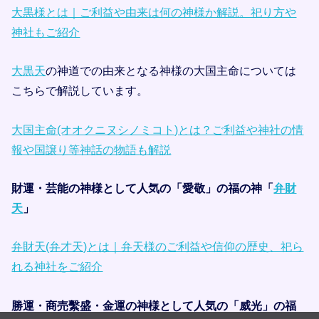
大黒様とは｜ご利益や由来は何の神様か解説。祀り方や
神社もご紹介
大黒天
の神道での由来となる神様の大国主命については
こちらで解説しています。
大国主命(オオクニヌシノミコト)とは？ご利益や神社の情
報や国譲り等神話の物語も解説
財運・芸能の神様として人気の「愛敬」の福の神「
弁財
天
」
弁財天(弁才天)とは｜弁天様のご利益や信仰の歴史、祀ら
れる神社をご紹介
勝運・商売繫盛・金運の神様として人気の「威光」の福