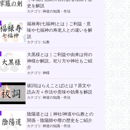
史を解説
カテゴリ:
神道の知識・作法
福禄寿(七福神)とは｜ご利益・意
味や七福神の寿老人との違いを解
説
カテゴリ:
仏教
大黒様とは｜ご利益や由来は何の
神様か解説。祀り方や神社もご紹
介
カテゴリ:
神様
祓詞(はらえことば)とは？原文や
読み方＋作法や意味や効果を解説
カテゴリ:
神道の知識・作法
陰陽道とは｜神社/神道や仏教との
関係・陰陽師や暦の歴史をご紹介
カテゴリ:
神道の知識・作法