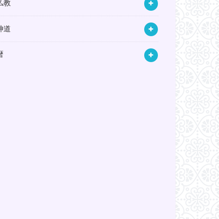
仏教
神道
暦