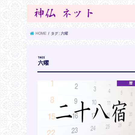
HOME
タグ : 六曜
六曜
暦