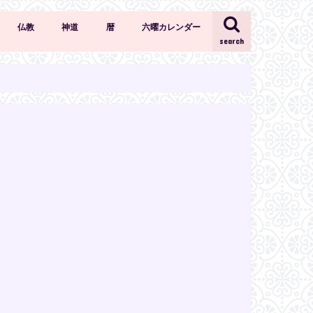
仏教
神道
暦
六曜カレンダー
search
仏教の知識・作法
天部
仏像
神道の知識・作法
神社
六曜
選日
年中行事
二十四節気