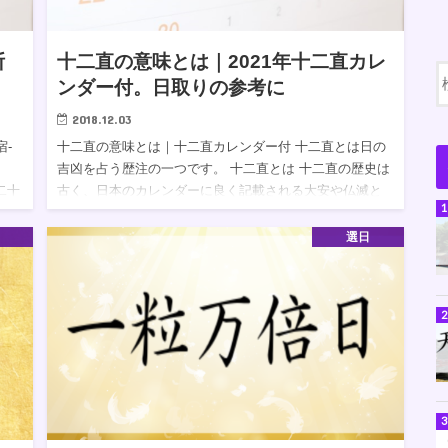
断
十二直の意味とは｜2021年十二直カレ
ンダー付。日取りの参考に
2018.12.03
宿-
十二直の意味とは｜十二直カレンダー付 十二直とは日の
吉凶を占う歴注の一つです。 十二直とは 十二直の歴史は
二十
古く、日本のカレンダーに良く記載される大安や仏滅と
 ま
言った六曜よりも古くから信じられてきたものです。 飛
鳥時代から十…
選日