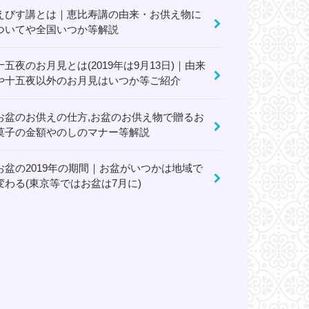
えびす講とは｜恵比寿講の由来・お供え物に
ついてや全国いつか等解説
十五夜のお月見とは(2019年は9月13日)｜由来
や十五夜以外のお月見はいつか等ご紹介
お盆のお供えの仕方,お盆のお供え物で贈るお
菓子の金額やのしのマナー等解説
お盆の2019年の期間｜お盆がいつかは地域で
変わる(東京等ではお盆は7月に)