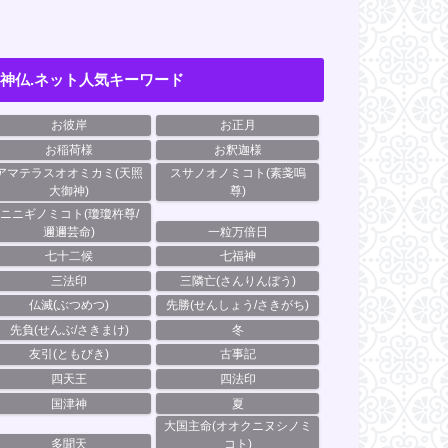
神仏.ネット人気キーワード
お彼岸
お正月
お稲荷様
お釈迦様
アマテラスオオミカミ(天照
スサノオノミコト(素戔嗚
大御神)
尊)
ニニギノミコト(瓊瓊杵尊/
邇邇芸命)
一粒万倍日
七十二候
七福神
三法印
三隣亡(さんりんぼう)
仏滅(ぶつめつ)
先勝(せんしょう/さきがち)
先負(せんぶ/さきまけ)
冬
友引(ともびき)
古事記
四天王
四法印
国津神
夏
大国主命(オオクニヌシノミ
多聞天
コト)