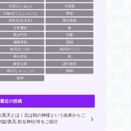
大安(たいあん)
大黒様
天赦日(てんしゃにち)
季節
弁財天(弁才天)
恵比寿様
日本書紀
春
毘沙門天
涅槃
瀬織津姫
煩悩
睦月(むつき)
祝詞(のりと)
神仏習合
秋
般若心経
諸行無常
赤口(しゃっこう)
雑節
龍神
最近の投稿
大黒天とは｜元は戦の神様という由来からご
利益/真言,祀る神社/寺をご紹介