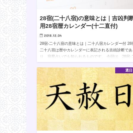
28宿(二十八宿)の意味とは｜吉凶判
用28宿暦カレンダー(十二直付)
2018.12.04
28宿-二十八宿の意味とは｜二十八宿カレンダー付 28
二十八宿は暦やカレンダーに表記される吉凶診断であ
り、宿星占いでも知られるものです。 今回は、28宿-
八宿の暦の上での意味や吉凶を中心にご紹介します。
た、最…
選日