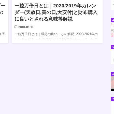
ダー
一粒万倍日とは｜2020/2019年カレン
の
ダー(天赦日,寅の日,大安付)と財布購入
に良いとされる意味等解説
2018.09.13
) 天
一粒万倍日とは｜縁起の良いことの解説+2020/2021年カ
レンダー付き 一粒万倍日とは選日(撰日)の一つで、とて
高の
も縁起のいい日です。 金運が上がり、財布の買い替えや
は
宝くじの購入、 恋愛運が上がり、結婚、入籍に その他
様…