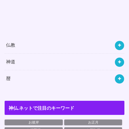
仏教
神道
暦
神仏.ネットで注目のキーワード
お彼岸
お正月