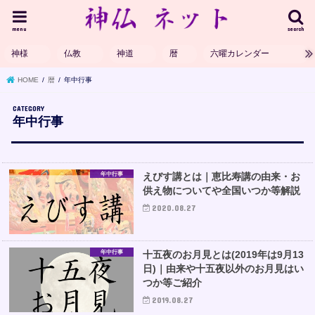
menu
search
神様
仏教
神道
暦
六曜カレンダー
HOME
暦
年中行事
年中行事
年中行事
えびす講とは｜恵比寿講の由来・お
供え物についてや全国いつか等解説
2020.08.27
年中行事
十五夜のお月見とは(2019年は9月13
日)｜由来や十五夜以外のお月見はい
つか等ご紹介
2019.08.27