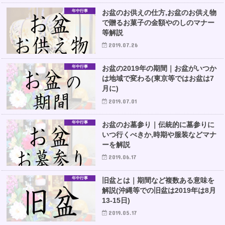
年中行事
お盆のお供えの仕方,お盆のお供え物
で贈るお菓子の金額やのしのマナー
等解説
2019.07.26
年中行事
お盆の2019年の期間｜お盆がいつか
は地域で変わる(東京等ではお盆は7
月に)
2019.07.01
年中行事
お盆のお墓参り｜伝統的に墓参りに
いつ行くべきか,時期や服装などマナ
ーを解説
2019.06.17
年中行事
旧盆とは｜期間など複数ある意味を
解説(沖縄等での旧盆は2019年は8月
13-15日)
2019.05.17