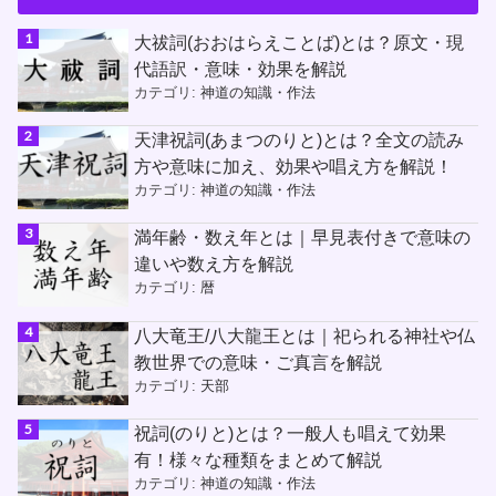
大祓詞(おおはらえことば)とは？原文・現
代語訳・意味・効果を解説
カテゴリ:
神道の知識・作法
天津祝詞(あまつのりと)とは？全文の読み
方や意味に加え、効果や唱え方を解説！
カテゴリ:
神道の知識・作法
満年齢・数え年とは｜早見表付きで意味の
違いや数え方を解説
カテゴリ:
暦
八大竜王/八大龍王とは｜祀られる神社や仏
教世界での意味・ご真言を解説
カテゴリ:
天部
祝詞(のりと)とは？一般人も唱えて効果
有！様々な種類をまとめて解説
カテゴリ:
神道の知識・作法