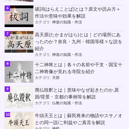
祓詞(はらえことば)とは？原文や読み方＋
作法や意味や効果を解説
カテゴリ:
神道の知識・作法
高天原(たかまがはら)とは｜どの場所にあ
ったのか？奈良・九州・韓国等様々な説を
紹介
カテゴリ:
神道の知識・作法
十二神将とは｜各々の名前や干支・国宝十
二神将像が見れる寺院を紹介
カテゴリ:
天部
廃仏毀釈とは｜意味やなぜ起きたのか,原
因/背景・京都の事例等を解説
カテゴリ:
仏教の知識・作法
牛頭天王とは｜蘇民将来の物語やスサノオ
との同一説/ご利益やご真言を解説
カテゴリ:
神様