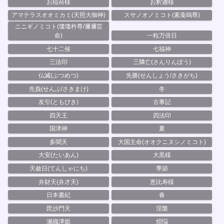
お稲荷様
お釈迦様
アマテラスオオミカミ(天照大御神)
スサノオノミコト(素戔嗚尊)
ニニギノミコト(瓊瓊杵尊/邇邇芸
命)
一粒万倍日
七十二候
七福神
三法印
三隣亡(さんりんぼう)
仏滅(ぶつめつ)
先勝(せんしょう/さきがち)
先負(せんぶ/さきまけ)
冬
友引(ともびき)
古事記
四天王
四法印
国津神
夏
多聞天
大国主命(オオクニヌシノミコト)
大安(たいあん)
大黒様
天赦日(てんしゃにち)
季節
弁財天(弁才天)
恵比寿様
日本書紀
春
毘沙門天
涅槃
瀬織津姫
煩悩