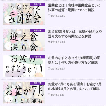
年中行事
盂蘭盆とは｜意味や盂蘭盆会という
法要の起源・期間について解説
2019.05.09
年中行事
迎え盆/送り盆とは｜意味や迎え火や
送り火をする時間などを解説
2019.05.07
年中行事
お盆のなすときゅうり(精霊馬)の意
味とは｜作り方や飾り方など解説
2019.04.23
年中行事
お盆が7月にもある理由｜お盆が7月
の地域や8月との違いについて解説
2019.04.18