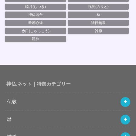
睦月(むつき)
祝詞(のりと)
神仏習合
秋
般若心経
諸行無常
赤口(しゃっこう)
雑節
龍神
神仏.ネット｜特集カテゴリー
仏教
暦