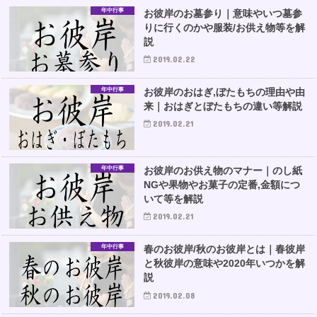
年中行事
お彼岸のお墓参り｜意味やいつ墓参
りに行くのかや服装/お供え物等を解
説
2019.02.22
年中行事
お彼岸のおはぎ,ぼたもちの理由や由
来｜おはぎとぼたもちの違い等解説
2019.02.21
年中行事
お彼岸のお供え物のマナー｜のし紙
NGや果物やお菓子の定番,金額につ
いて等を解説
2019.02.21
年中行事
春のお彼岸/秋のお彼岸とは｜春彼岸
と秋彼岸の意味や2020年いつかを解
説
2019.02.08