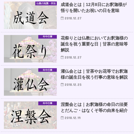
仏教の知識・作法
成道会とは｜12月8日にお釈迦様が
悟りを開いたお祝いの日を意味
2018.12.27
年中行事
花祭りとは仏教においてお釈迦様の
誕生を祝う重要な日｜甘茶の意味等
解説
2018.12.27
年中行事
灌仏会とは｜甘茶やお花等でお釈迦
様の誕生日を祝う行事の意味を解説
2018.12.25
年中行事
涅槃会とは｜お釈迦様の命日の法要
とだんご・はなくそ等の由来を紹介
2018.12.19